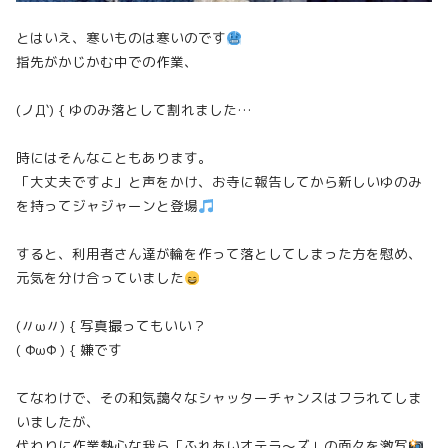
とはいえ、寒いものは寒いのです
指先がかじかむ中での作業、
(ノД`) { ゆのみ落として割れました…
時にはそんなこともあります。
「大丈夫ですよ」と声をかけ、お寺に報告してから新しいゆのみ
を持ってジャジャーンと登場
すると、利用者さん達が輪を作って落としてしまった方を慰め、
元気を分け合っていました
(〃ω〃) { 写真撮ってもいい？
( ΦωΦ ) { 嫌です
てなわけで、その和気藹々なシャッターチャンスはフラれてしま
いましたが、
代わりに作業熱心な我ら「ふれあいオテラ～ズ」の面々を激写