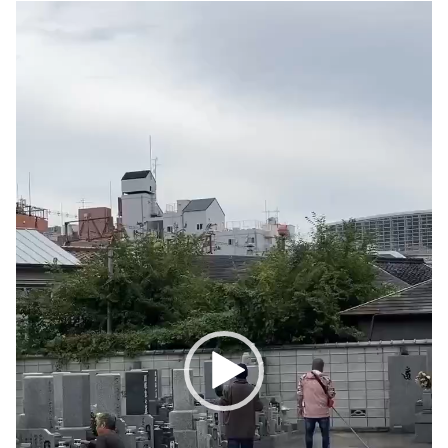
動
画
プ
レ
ー
ヤ
ー