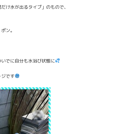
間だけ水が出るタイプ」のもので、
、ポン。
ついでに自分も水浴び状態に
ージです