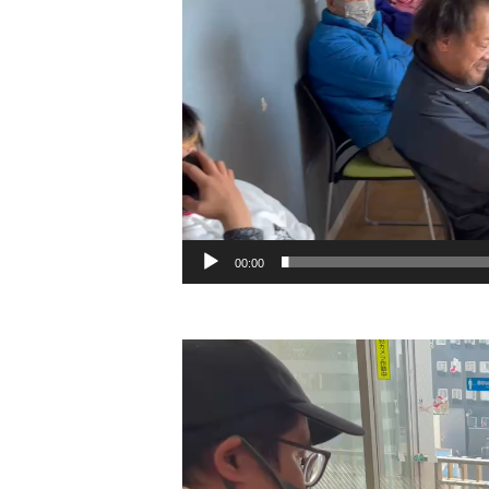
00:00
動
画
プ
レ
ー
ヤ