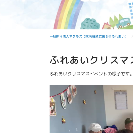
一般財団法人アタラス（就労継続支援Ｂ型ふれあい）
ふれあいクリスマ
ふれあいクリスマスイベントの様子です
動
画
プ
レ
ー
ヤ
ー