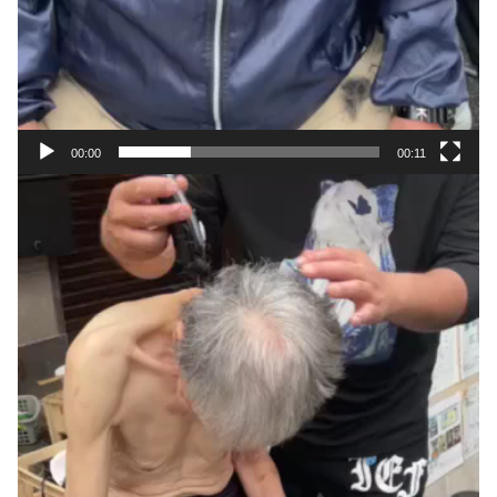
00:00
00:11
動
画
プ
レ
ー
ヤ
ー