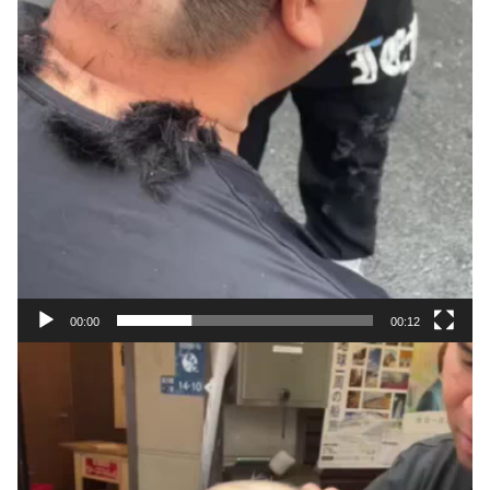
00:00
00:12
動
画
プ
レ
ー
ヤ