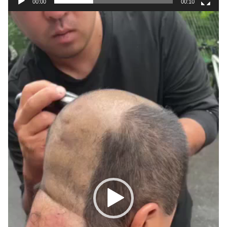
00:00
00:10
動
画
プ
レ
ー
ヤ
ー