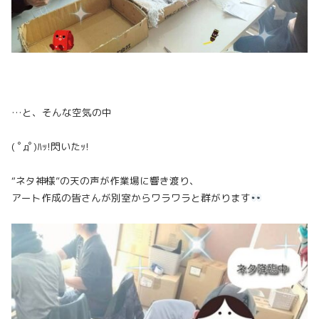
…と、そんな空気の中
( ﾟдﾟ)ﾊｯ!閃いたｯ!
“ネタ神様”の天の声が作業場に響き渡り、
アート作成の皆さんが別室からワラワラと群がります