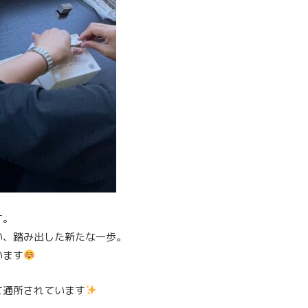
す。
い、踏み出した新たな一歩。
います
て通所されています