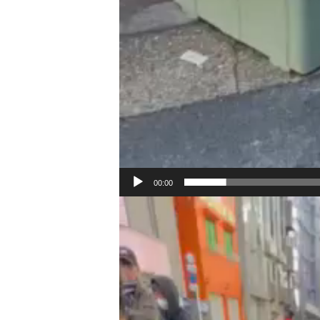
00:00
動
画
プ
レ
ー
ヤ
ー