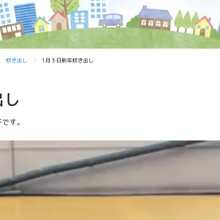
炊き出し
1月３日新年炊き出し
出し
子です。