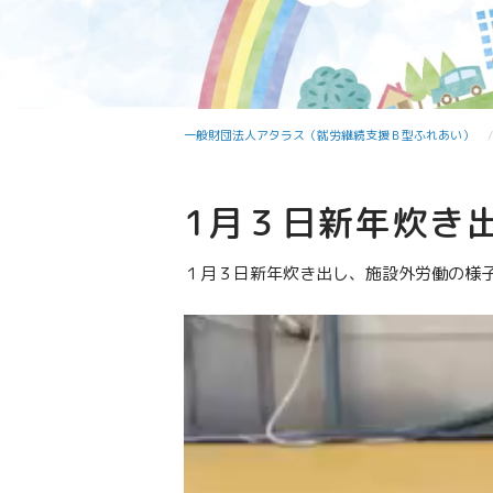
一般財団法人アタラス（就労継続支援Ｂ型ふれあい）
1月３日新年炊き
１月３日新年炊き出し、施設外労働の様
動
画
プ
レ
ー
ヤ
ー